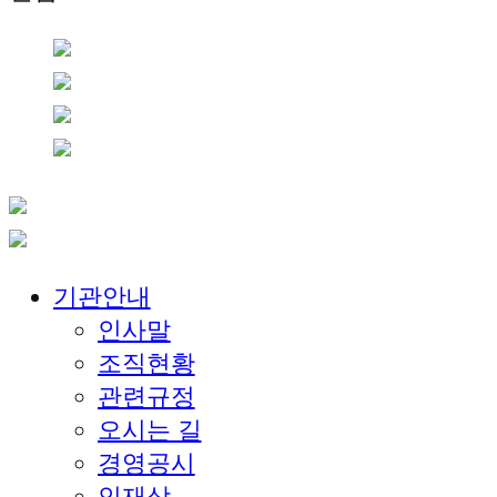
기관안내
인사말
조직현황
관련규정
오시는 길
경영공시
인재상