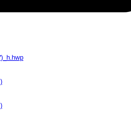
_h.hwp
)
)