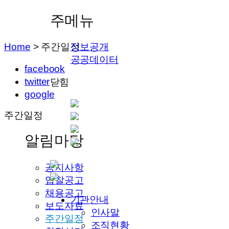
주메뉴
Home
>
주간일정
정보공개
공공데이터
facebook
twitter
닫힘
google
주간일정
알림마당
공지사항
입찰공고
채용공고
기관안내
보도자료
인사말
주간일정
조직현황