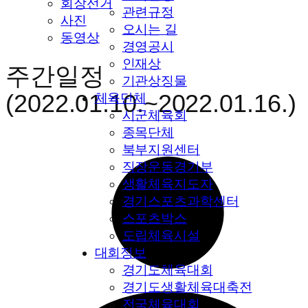
회장선거
관련규정
사진
오시는 길
동영상
경영공시
인재상
주간일정
기관상징물
(2022.01.10.~2022.01.16.)
체육단체
시군체육회
종목단체
북부지원센터
직장운동경기부
생활체육지도자
경기스포츠과학센터
스포츠박스
도립체육시설
대회정보
경기도체육대회
경기도생활체육대축전
전국체육대회