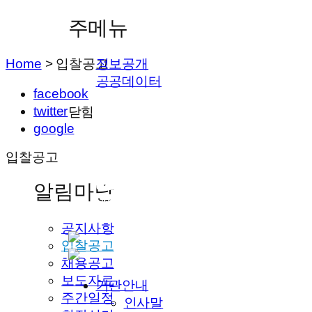
주메뉴
Home
>
입찰공고
정보공개
공공데이터
facebook
twitter
닫힘
google
입찰공고
알림마당
공지사항
입찰공고
채용공고
보도자료
기관안내
주간일정
인사말