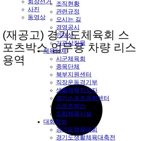
회장선거
조직현황
사진
관련규정
동영상
오시는 길
경영공시
(재공고) 경기도체육회 스
인재상
기관상징물
포츠박스 업무용 차량 리스
체육단체
용역
시군체육회
종목단체
북부지원센터
직장운동경기부
생활체육지도자
경기스포츠과학센터
스포츠박스
도립체육시설
대회정보
경기도체육대회
경기도생활체육대축전