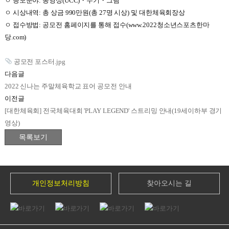
ㅇ 응모분야: 동영상(UCC)・수기・그림
ㅇ 시상내역: 총 상금 990만원(총 27명 시상) 및 대한체육회장상
ㅇ 접수방법: 공모전 홈페이지를 통해 접수(www.2022청소년스포츠한마
당.com)
공모전 포스터.jpg
다음글
2022 신나는 주말체육학교 표어 공모전 안내
이전글
[대한체육회] 전국체육대회 'PLAY LEGEND' 스트리밍 안내(19세이하부 경기
영상)
개인정보처리방침
찾아오시는 길