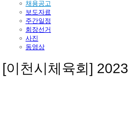
채용공고
보도자료
주간일정
회장선거
사진
동영상
[이천시체육회] 202