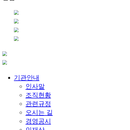
기관안내
인사말
조직현황
관련규정
오시는 길
경영공시
인재상