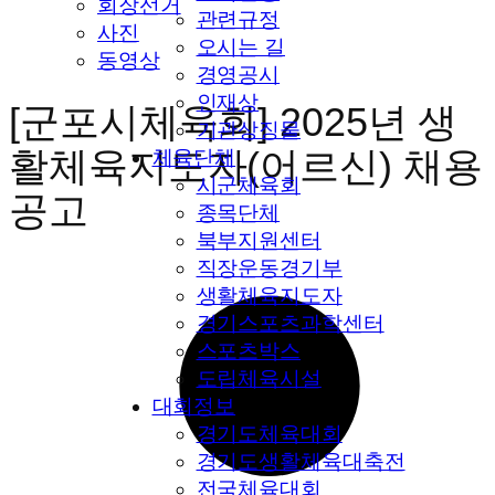
회장선거
관련규정
사진
오시는 길
동영상
경영공시
인재상
[군포시체육회] 2025년 생
기관상징물
활체육지도자(어르신) 채용
체육단체
시군체육회
공고
종목단체
북부지원센터
직장운동경기부
생활체육지도자
경기스포츠과학센터
스포츠박스
도립체육시설
대회정보
경기도체육대회
경기도생활체육대축전
전국체육대회