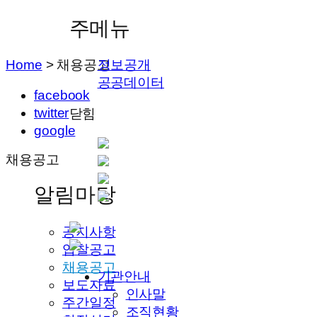
주메뉴
Home
>
채용공고
정보공개
공공데이터
facebook
twitter
닫힘
google
채용공고
알림마당
공지사항
입찰공고
채용공고
기관안내
보도자료
인사말
주간일정
조직현황