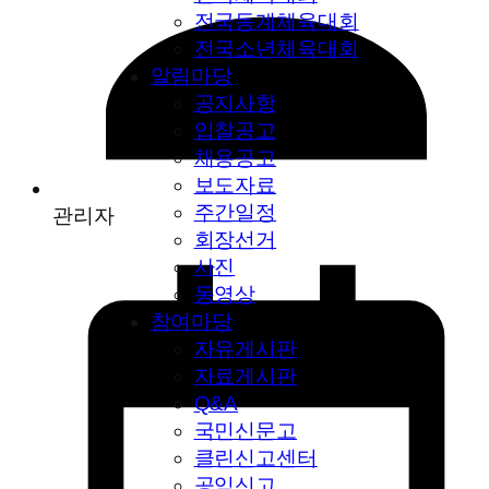
전국동계체육대회
전국소년체육대회
알림마당
공지사항
입찰공고
채용공고
보도자료
주간일정
관리자
회장선거
사진
동영상
참여마당
자유게시판
자료게시판
Q&A
국민신문고
클린신고센터
공익신고