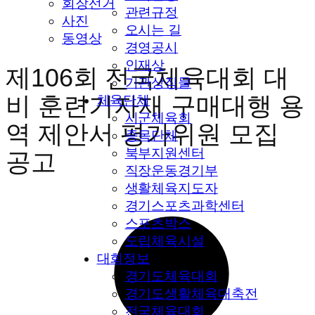
회장선거
관련규정
사진
오시는 길
동영상
경영공시
인재상
제106회 전국체육대회 대
기관상징물
비 훈련기자재 구매대행 용
체육단체
시군체육회
역 제안서 평가위원 모집
종목단체
북부지원센터
공고
직장운동경기부
생활체육지도자
경기스포츠과학센터
스포츠박스
도립체육시설
대회정보
경기도체육대회
경기도생활체육대축전
전국체육대회