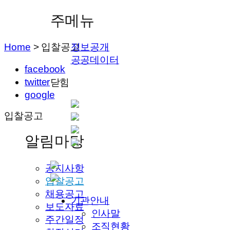
주메뉴
Home
>
입찰공고
정보공개
공공데이터
facebook
twitter
닫힘
google
입찰공고
알림마당
공지사항
입찰공고
채용공고
기관안내
보도자료
인사말
주간일정
조직현황