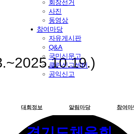
회장선거
사진
동영상
참여마당
자유게시판
Q&A
국민신문고
~2025.10.19.)
클린신고센터
공익신고
대회정보
알림마당
참여마
경기도체육회