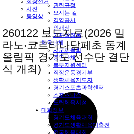
회장선거
관련규정
사진
오시는 길
동영상
경영공시
인재상
260122 보도자료(2026 밀
기관상징물
라노‧코르티나담페초 동계
체육단체
시군체육회
올림픽 경기도 선수단 결단
종목단체
북부지원센터
식 개최)
직장운동경기부
생활체육지도자
경기스포츠과학센터
스포츠박스
도립체육시설
대회정보
경기도체육대회
경기도생활체육대축전
전국체육대회