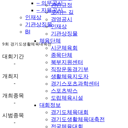
– 의무공시
관련규정
– 자율공시
오시는 길
인재상
경영공시
기관상징물
인재상
BI
기관상징물
체육단체
9회 경기도생활체육대축전
시군체육회
종목단체
대회기간
북부지원센터
-
직장운동경기부
개최지
생활체육지도자
-
경기스포츠과학센터
스포츠박스
개최종목
도립체육시설
-
대회정보
경기도체육대회
시범종목
경기도생활체육대축전
-
전국체육대회