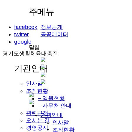
주메뉴
facebook
정보공개
twitter
공공데이터
google
닫힘
경기도생활체육대축전
기관안내
인사말
조직현황
– 임원현황
– 사무처 안내
관련규정
기관안내
오시는 길
인사말
경영공시
조직현황