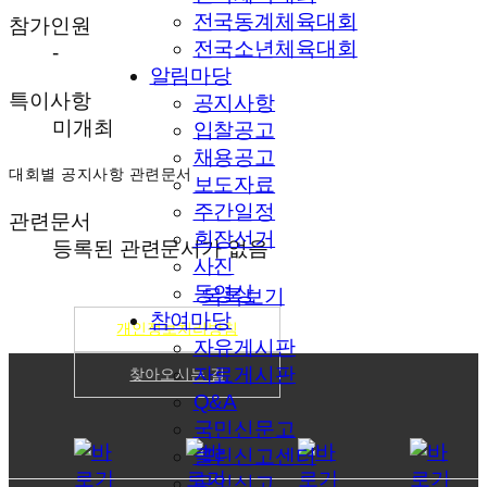
전국동계체육대회
참가인원
전국소년체육대회
-
알림마당
특이사항
공지사항
미개최
입찰공고
채용공고
대회별 공지사항 관련문서
보도자료
주간일정
관련문서
회장선거
등록된 관련문서가 없음
사진
동영상
목록보기
참여마당
개인정보처리방침
자유게시판
자료게시판
찾아오시는 길
Q&A
국민신문고
클린신고센터
공익신고