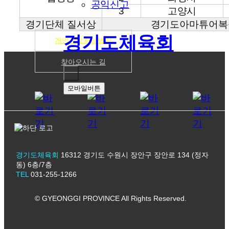
공익신고
3
고양시
경기단체 질서상
경기도아마튜어복
경기도체육회
개인정보처리방침
찾아오시는 길
모바일버튼
경기도체육회
16312 경기도 수원시 장안구 장안로 134 (정자
동) 6층/7층
TEL
031-255-1266
© GYEONGGI PROVINCE All Rights Reserved.