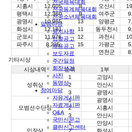
전국체육대회
시흥시
12,605
8
오산시
1
전국동계체육대회
평택시
12,360
9
여주군
9
전국소년체육대회
광명시
10,965
13
양평군
7
알림마당
화성시
12,181
11
동두천시
9
공지사항
군포시
11,976
12
과천시
1
입찰공고
파주시
8,235
15
가평군
5
채용공고
연천군
8
보도자료
기타시상
주간일정
회장선거
시상내역
순위
1부
사진
1
고양시
동영상
성취상
2
안산시
참여마당
3
광명시
자유게시판
1
광명시
자료게시판
모범선수단상
2
시흥시
Q&A
3
안산시
국민신문고
1
안양시
클린신고센터
입장상
2
화성시