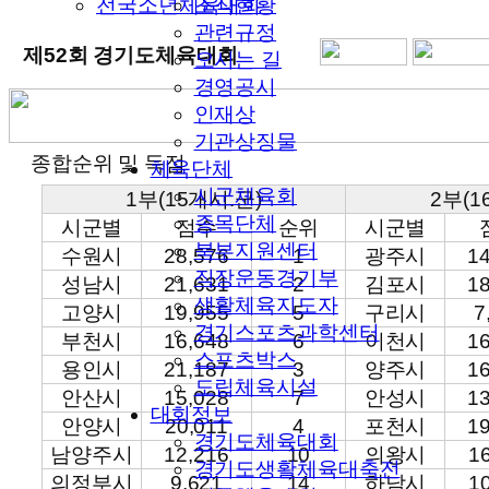
전국소년체육대회
조직현황
관련규정
제52회 경기도체육대회
오시는 길
경영공시
인재상
기관상징물
종합순위 및 득점
체육단체
시군체육회
1부(15개시.군)
2부(1
종목단체
시군별
점수
순위
시군별
북부지원센터
수원시
28,576
1
광주시
1
직장운동경기부
성남시
21,631
2
김포시
1
생활체육지도자
고양시
19,955
5
구리시
7
경기스포츠과학센터
부천시
16,648
6
이천시
1
스포츠박스
용인시
21,187
3
양주시
1
도립체육시설
안산시
15,028
7
안성시
1
대회정보
안양시
20,011
4
포천시
1
경기도체육대회
남양주시
12,216
10
의왕시
1
경기도생활체육대축전
의정부시
9,621
14
하남시
1