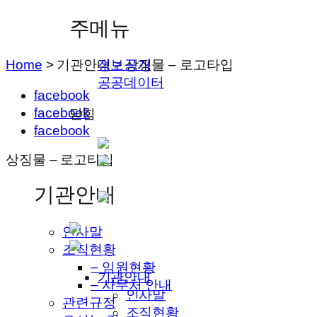
주메뉴
Home
>
기관안내
>
상징물 – 로고타입
정보공개
공공데이터
facebook
facebook
닫힘
facebook
상징물 – 로고타입
기관안내
인사말
조직현황
– 임원현황
기관안내
– 사무처 안내
인사말
관련규정
조직현황