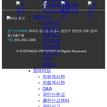
전국동계체육대회
전국소년체육대회
알림마당
공지사항
입찰공고
경기도체육회
16312 경기도 수원시 장안구 장안로 134 (정자
채용공고
동) 6층/7층
TEL
031-255-1266
보도자료
주간일정
© GYEONGGI PROVINCE All Rights Reserved.
회장선거
사진
동영상
참여마당
자유게시판
자료게시판
Q&A
국민신문고
클린신고센터
공익신고