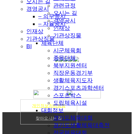
오시는 길
관련규정
경영공시
오시는 길
– 의무공시
경영공시
– 자율공시
인재상
인재상
기관상징물
기관상징물
체육단체
BI
시군체육회
종목단체
북부지원센터
직장운동경기부
생활체육지도자
경기스포츠과학센터
스포츠박스
도립체육시설
개인정보처리방침
대회정보
경기도체육대회
찾아오시는 길
경기도생활체육대축전
전국체육대회