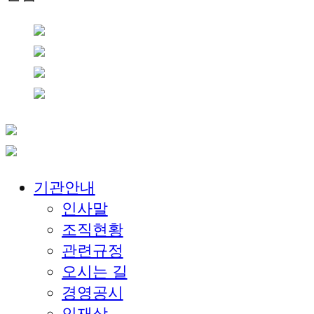
기관안내
인사말
조직현황
관련규정
오시는 길
경영공시
인재상