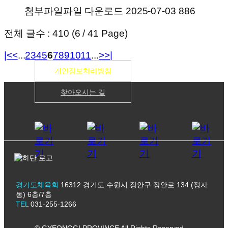
첨부파일
파일 다운로드
2025-07-03
886
전체 글수 : 410 (6 / 41 Page)
|<
<
...
2
3
4
5
6
7
8
9
10
11
...
>
>|
개인정보처리방침
찾아오시는 길
경기도체육회
16312 경기도 수원시 장안구 장안로 134 (정자
동) 6층/7층
TEL
031-255-1266