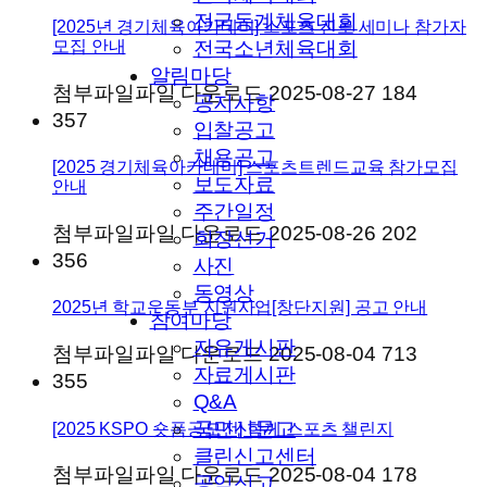
전국동계체육대회
[2025년 경기체육아카데미] 스포츠 진로 세미나 참가자
모집 안내
전국소년체육대회
알림마당
첨부파일
파일 다운로드
2025-08-27
184
공지사항
357
입찰공고
채용공고
[2025 경기체육아카데미] 스포츠트렌드교육 참가모집
보도자료
안내
주간일정
첨부파일
파일 다운로드
2025-08-26
202
회장선거
356
사진
동영상
2025년 학교운동부 지원사업[창단지원] 공고 안내
참여마당
자유게시판
첨부파일
파일 다운로드
2025-08-04
713
자료게시판
355
Q&A
국민신문고
[2025 KSPO 숏폼공모전] 함께 스포츠 챌린지
클린신고센터
첨부파일
파일 다운로드
2025-08-04
178
공익신고