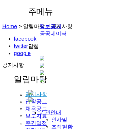
주메뉴
Home
>
알림마당
>
공지사항
정보공개
공공데이터
facebook
twitter
닫힘
google
공지사항
알림마당
공지사항
입찰공고
채용공고
기관안내
보도자료
인사말
주간일정
조직현황