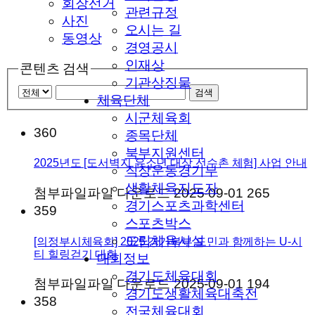
회장선거
관련규정
사진
오시는 길
동영상
경영공시
인재상
콘텐츠 검색
기관상징물
체육단체
시군체육회
360
종목단체
북부지원센터
2025년도 [도서벽지 유소년 대상 선수촌 체험] 사업 안내
직장운동경기부
생활체육지도자
첨부파일
파일 다운로드
2025-09-01
265
경기스포츠과학센터
359
스포츠박스
도립체육시설
[의정부시체육회] 2025 경기북부 도민과 함께하는 U-시
티 힐링걷기 대회
대회정보
경기도체육대회
첨부파일
파일 다운로드
2025-09-01
194
경기도생활체육대축전
358
전국체육대회