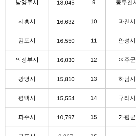
남양주시
9
동두천
18,045
시흥시
10
과천시
16,632
김포시
11
안성시
16,550
의정부시
12
여주군
16,030
광명시
13
하남시
15,810
평택시
14
구리시
15,554
파주시
15
가평군
10,797