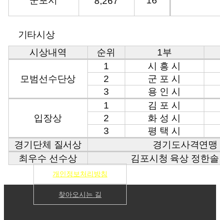
군포시
16
8,267
기타시상
시상내역
순위
1부
1
시 흥 시
모범선수단상
2
군 포 시
3
용 인 시
1
김 포 시
입장상
2
화 성 시
3
평 택 시
경기단체 질서상
경기도사격연맹
최우수 선수상
김포시청 육상 정한솔
개인정보처리방침
찾아오시는 길