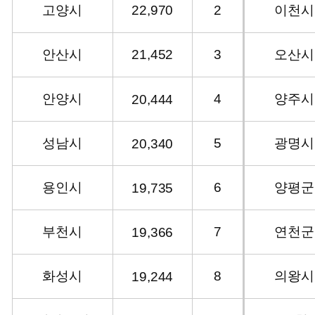
고양시
22,970
2
이천시
안산시
21,452
3
오산시
안양시
4
양주시
20,444
성남시
5
광명시
20,340
용인시
6
양평군
19,735
부천시
7
연천군
19,366
화성시
8
의왕시
19,244