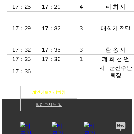
17：25
17：29
4
폐 회 사
17：29
17：32
3
대회기 전달
17：32
17：35
3
환 송 사
17：35
17：36
1
폐 회 선 언
시 · 군선수단
17：36
퇴장
개인정보처리방침
찾아오시는 길