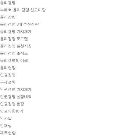
윤리경영
부패/비윤리 경영 신고마당
윤리강령
윤리경영 3대 추진전략
윤리경영 가치체계
윤리경영 로드맵
윤리경영 실천지침
윤리경영 조직도
윤리경영의 이해
윤리헌장
인권경영
구제절차
인권경영 가치체계
인권경영 실행내역
인권경영 헌장
인권영향평가
인사말
인재상
재무현황