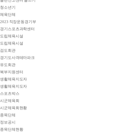
클린신고센터 글쓰기
청소년기
체육단체
2023 직장운동경기부
경기스포츠과학센터
도립체육시설
도립체육시설
검도회관
경기도사격테마파크
유도회관
북부지원센터
생활체육지도자
생활체육지도자
스포츠박스
시군체육회
시군체육회현황
종목단체
정보공시
종목단체현황