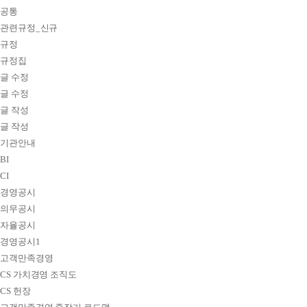
공통
관련규정_신규
규정
규정집
글 수정
글 수정
글 작성
글 작성
기관안내
BI
CI
경영공시
의무공시
자율공시
경영공시1
고객만족경영
CS 가치경영 조직도
CS 헌장